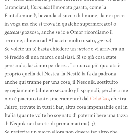
(aranciata),
limonada
(limonata gasata, come la
FantaLemon®, bevanda al succo di limone, da noi poco
in voga ma che si trova in qualche supermercato) o
gaseosa
(gazzosa, anche se io e Omar ricordiamo il
termine, almeno ad Albacete molto usato,
gasera
).
Se volete un tè basta chiedere un
nestea
e vi arriverà un
tè freddo di una marca qualsiasi. Sì so già cosa state
pensando, lasciamo perdere… La marca più quotata è
proprio quella del Nestea, la Nestlè la fa da padrona
anche qui tranne per una cosa, il Nesquik, sostituito
egregiamente (almeno secondo gli spagnoli, perchè a me
non è piaciuto tanto sinceramente) dal
ColaCao
, che tra
l’altro, trovate in tutti i bar, altra cosa impensabile qui in
Italia (quante volte ho sognato di potermi bere una tazza
di Nequik nei baretti di prima mattina). ;).
Se preferite un succo allora non dovete far altro che