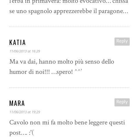
l’erba in primavera: molto evocativo… chissà
se uno spagnolo apprezzerebbe il paragone…
KATIA
Reply
11/06/2013 at 16:29
Ma va dai, hanno molto più senso dello
humor di noi!!! …spero! ^^’
MARA
Reply
11/06/2013 at 19:29
Cavolo non mi fa molto bene leggere questi
post…. :'(