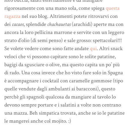
loro buccia, salati esternamente e da mangiare
rigorosamente con una mano sola, come spiega
questa
ragazza
nel suo blog. Altrimenti potete ritrovarvi con
dei
cacaos
, splendide
chachauetas
(arachidi) aperte ma con
ancora la loro pellicina marrone e servite con un leggero
strato d’olio (di semi penso) e sale grosso: spettacolari!!!
Se volete vedere come sono fatte andate
qui
. Altri snack
veloci che vi possono capitare sono le solite patatine,
bagigi da sgusciare o olive, ma questo capita un po’ più
di rado. Una cosa invece che ho visto fare solo in Spagna
è accompagnare i cocktail con caramelle gommose (tipo
quelle vendute dagli ambulanti ai baracconi), questo
perchè gli spagnoli qualcosa da mangiare al tavolo lo
devono sempre portare e i salatini a volte non centrano
una mazza. Beh simpatica trovata, anche se io le patatine
le mangerei anche col mojito. :)