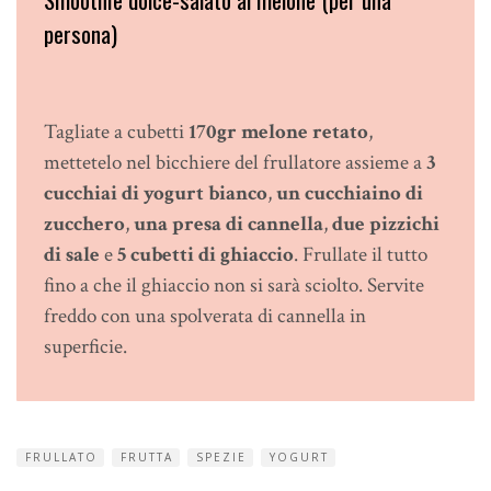
persona)
Tagliate a cubetti
170gr melone retato
,
mettetelo nel bicchiere del frullatore assieme a
3
cucchiai di yogurt bianco
,
un cucchiaino di
zucchero
,
una presa di cannella
,
due pizzichi
di sale
e
5 cubetti di ghiaccio
. Frullate il tutto
fino a che il ghiaccio non si sarà sciolto. Servite
freddo con una spolverata di cannella in
superficie.
FRULLATO
FRUTTA
SPEZIE
YOGURT